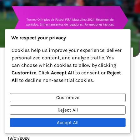
We respect your privacy
Cookies help us improve your experience, deliver
personalized content, and analyze traffic. You
Torneo Olímpico de Fútbol FIFA Masculino
can choose which cookies to allow by clicking
2024: Resumen de partidos, Enfrentamientos
Customize
. Click
Accept All
to consent or
Reject
de jugadores, Formaciones tácticas
All
to decline non-essential cookies.
El Torneo Olímpico de Fútbol FIFA Masculino 2024
promete ofrecer una emocionante exhibición de
Customize
fútbol, con intensos momentos destacados de los
partidos y notables enfrentamientos entre
Reject All
jugadores. Los aficionados pueden esperar
Accept All
presenciar a estrellas consagradas…
19/01/2026