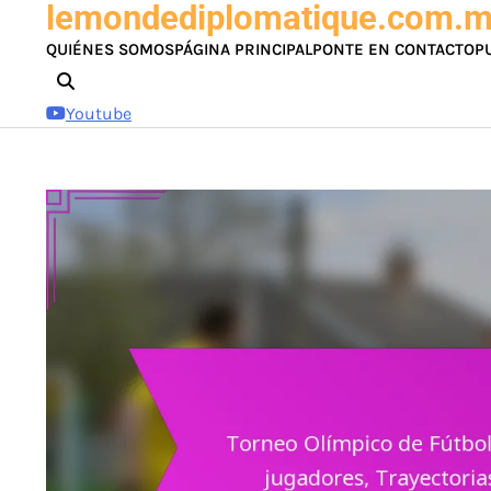
lemondediplomatique.com.
Skip
to
QUIÉNES SOMOS
PÁGINA PRINCIPAL
PONTE EN CONTACTO
P
content
Youtube