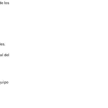
de los
es.
al del
quipo