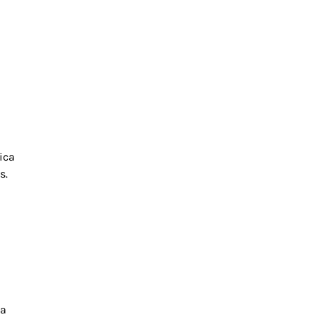
ica
s.
la